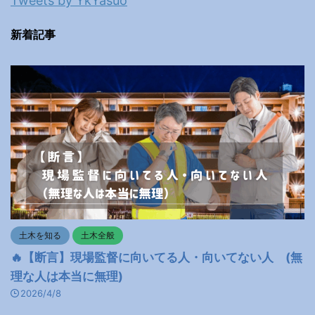
Tweets by YkYasuo
新着記事
土木を知る
土木全般
🔥【断言】現場監督に向いてる人・向いてない人 (無
理な人は本当に無理)
2026/4/8