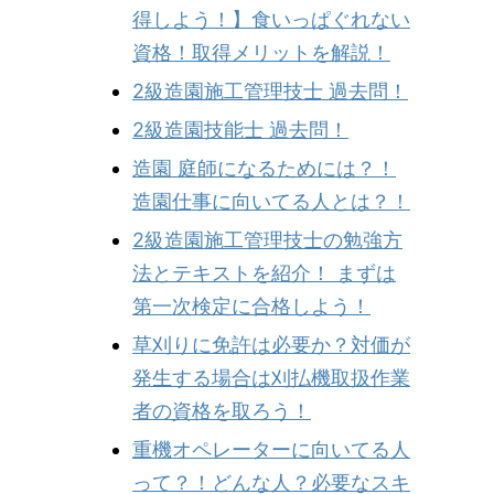
得しよう！】食いっぱぐれない
資格！取得メリットを解説！
2級造園施工管理技士 過去問！
2級造園技能士 過去問！
造園 庭師になるためには？！
造園仕事に向いてる人とは？！
2級造園施工管理技士の勉強方
法とテキストを紹介！ まずは
第一次検定に合格しよう！
草刈りに免許は必要か？対価が
発生する場合は刈払機取扱作業
者の資格を取ろう！
重機オペレーターに向いてる人
って？！どんな人？必要なスキ