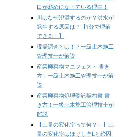
口が斜めになっている理由！
川はなぜ氾濫するのか？洪水が
発生する原因は？【1分で理解
できる！】
現場調査とは！？一級土木施工
管理技士が解説
産業廃棄物マニフェスト 書き
方！一級土木施工管理技士が解
説
産業廃棄物処理委託契約書 書
き方！一級土木施工管理技士が
解説
【土量の変化率って何？！】土
量の変化率はほぐし率Lと締固