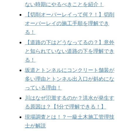
ない時期にやるべきことを紹介！
【切削オーバーレイって何？！】切削
オーバーレイの施工手順を理解でき
る！
【道路の下はどうなってるの？】意外
と知られていない道路の下を理解でき
る！
坂道とトンネルにコンクリート舗装が
多い理由とトンネル出入口が斜めにな
っている理由！
川はなぜ氾濫するのか？洪水が発生す
る原因は？【1分で理解できる！】
現場調査とは！？一級土木施工管理技
士が解説