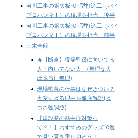
河川工事の鋼矢板10h型打込工（バイ
ブロハンマ工）の現場を担当 後半
河川工事の鋼矢板10h型打込工（バイ
ブロハンマ工）の現場を担当 前半
土木全般
🔥【断言】現場監督に向いてる
人・向いてない人 (無理な人
は本当に無理)
現場監督の仕事はなぜきつい？
大変すぎる理由を徹底解説(き
つさ強調版)
【建設業の熱中症対策っ
て？！】おすすめのグッズ10選
で暑い夏を乗り切ろう！