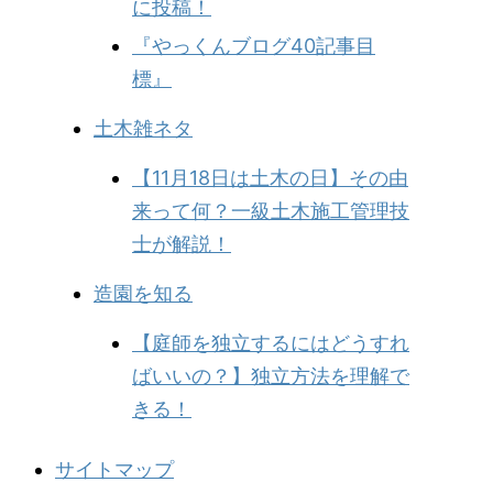
に投稿！
『やっくんブログ40記事目
標』
土木雑ネタ
【11月18日は土木の日】その由
来って何？一級土木施工管理技
士が解説！
造園を知る
【庭師を独立するにはどうすれ
ばいいの？】独立方法を理解で
きる！
サイトマップ