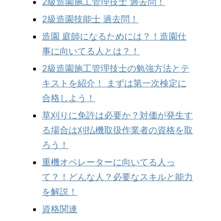
2級造園施工管理技士 過去問！
2級造園技能士 過去問！
造園 庭師になるためには？！造園仕
事に向いてる人とは？！
2級造園施工管理技士の勉強方法とテ
キストを紹介！ まずは第一次検定に
合格しよう！
草刈りに免許は必要か？対価が発生す
る場合は刈払機取扱作業者の資格を取
ろう！
重機オペレーターに向いてる人っ
て？！どんな人？必要なスキルと能力
を解説！
資格関連