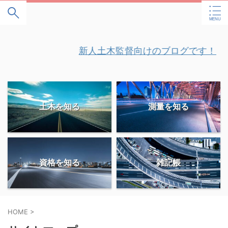
" />
新人土木監督向けのブログです！
土木を知る
測量を知る
資格を知る
雑記帳
HOME
>