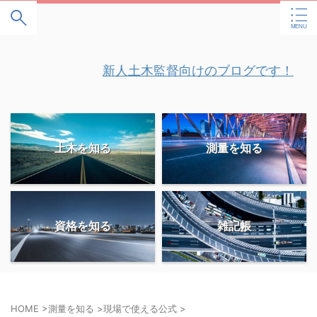
" />
新人土木監督向けのブログです！
土木を知る
測量を知る
資格を知る
雑記帳
HOME
>
測量を知る
>
現場で使える公式
>