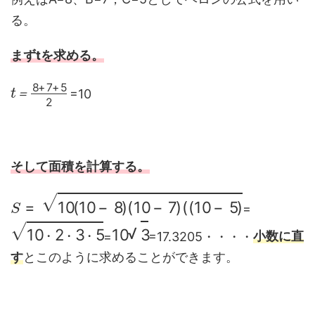
る。
まずtを求める。
t
8
＝
+
7
+
5
2
=10
＝
そして面積を計算する。
S
=
10
(
10
−
8
)
(
10
−
7
)
(
(
10
−
5
)
=
10
・
2
・
3
・
5
10
3
=
=17.3205・・・・
小数に直
・
・
・
す
とこのように求めることができます。