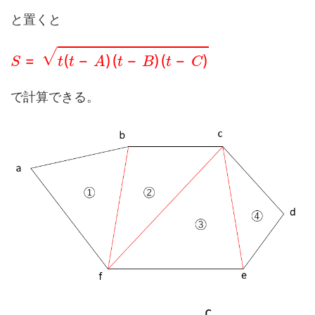
と置くと
S
=
t
(
t
−
A
)
(
t
−
B
)
(
t
−
C
)
で計算できる。