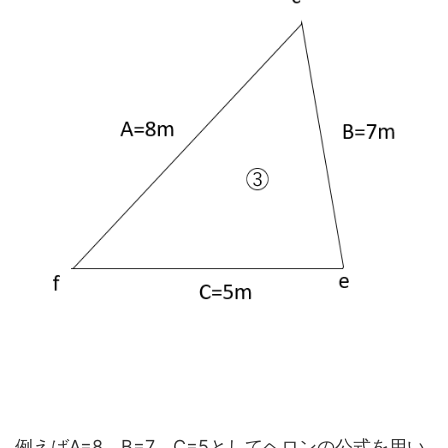
例えばA=8、B=7，C=5としてヘロンの公式を用い