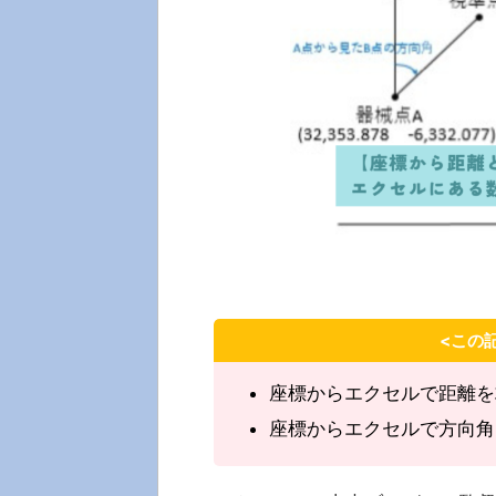
<この
座標からエクセルで距離を
座標からエクセルで方向角