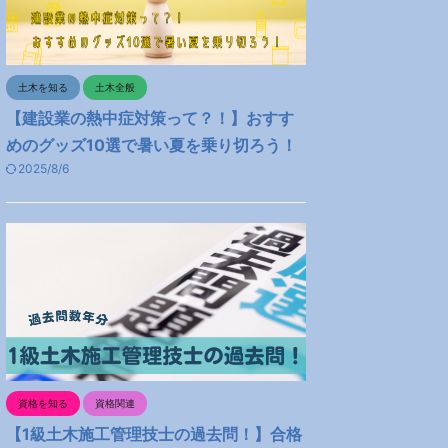
土木を知る
土木全般
【建設業の熱中症対策って？！】おすす
めのグッズ10選で暑い夏を乗り切ろう！
2025/8/6
資格を知る
資格関連
【1級土木施工管理技士の過去問！】合格