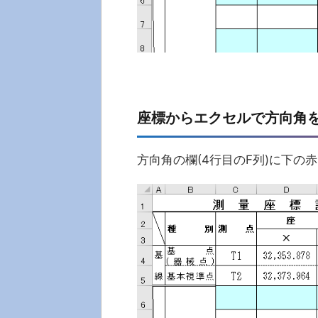
座標からエクセルで方向角を
方向角の欄(4行目のF列)に下の