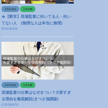
土木を知る
土木全般
🔥【断言】現場監督に向いてる人・向い
てない人 (無理な人は本当に無理)
2026/4/8
土木を知る
土木全般
現場監督の仕事はなぜきつい？大変すぎ
る理由を徹底解説(きつさ強調版)
2026/4/10