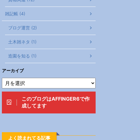
雑記帳 (4)
ブログ運営 (2)
土木雑ネタ (1)
造園を知る (1)
アーカイブ
このブログはAFFINGER6で作
成してます
よく読まれてる記事