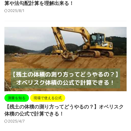
算や法勾配計算を理解出来る！
2025/8/1
測量を知る
現場で使える公式
【残土の体積の測り方ってどうやるの？】オベリスク
体積の公式で計算できる！
2025/4/7