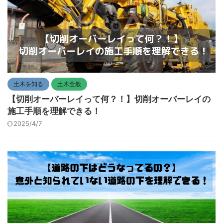
土木を知る
土木全般
【切削オーバーレイって何？！】切削オーバーレイの
施工手順を理解できる！
2025/4/7