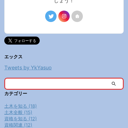
しょう！
エックス
Tweets by YkYasuo
カテゴリー
土木を知る (18)
土木全般 (15)
資格を知る (12)
資格関連 (12)