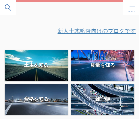
" />
新人土木監督向けのブログです！
土木を知る
測量を知る
資格を知る
雑記帳